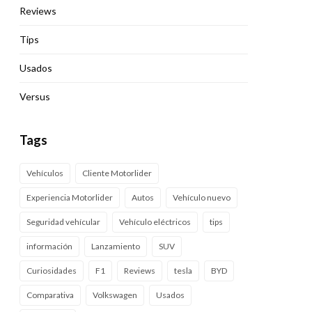
Reviews
Tips
Usados
Versus
Tags
Vehículos
Cliente Motorlider
Experiencia Motorlider
Autos
Vehículo nuevo
Seguridad vehícular
Vehículo eléctricos
tips
información
Lanzamiento
SUV
Curiosidades
F1
Reviews
tesla
BYD
Comparativa
Volkswagen
Usados