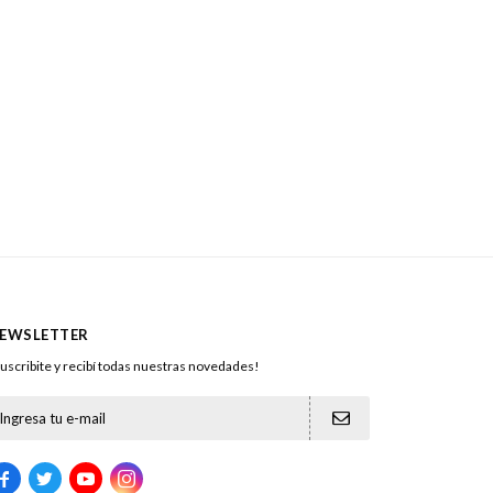
EWSLETTER
uscribite y recibí todas nuestras novedades!




