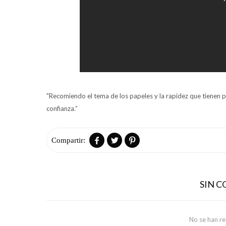
"Recomiendo el tema de los papeles y la rapidez que tienen 
confianza.”



SIN 
No se han r