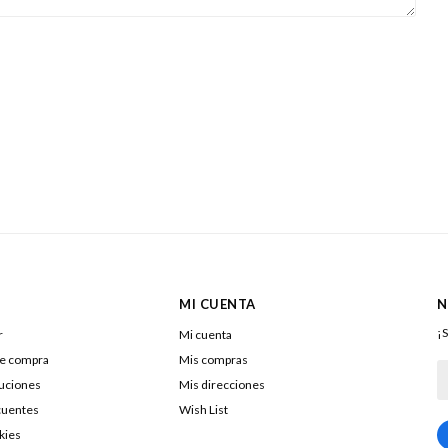
MI CUENTA
N
¡S
r
Mi cuenta
de compra
Mis compras
luciones
Mis direcciones
cuentes
Wish List
kies
217322040016