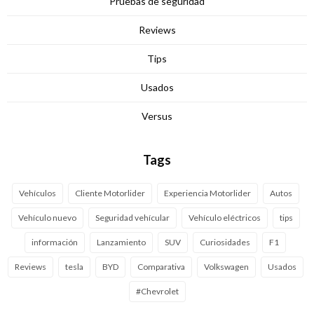
Pruebas de seguridad
Reviews
Tips
Usados
Versus
Tags
Vehículos
Cliente Motorlider
Experiencia Motorlider
Autos
Vehículo nuevo
Seguridad vehícular
Vehículo eléctricos
tips
información
Lanzamiento
SUV
Curiosidades
F1
Reviews
tesla
BYD
Comparativa
Volkswagen
Usados
#Chevrolet