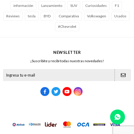
información
Lanzamiento
SUV
Curiosidades
F1
Reviews
tesla
BYD
Comparativa
Volkswagen
Usados
#Chevrolet
NEWSLETTER
¡Suscribite y recibí todas nuestras novedades!




