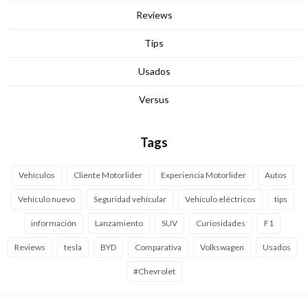
Reviews
Tips
Usados
Versus
Tags
Vehículos
Cliente Motorlider
Experiencia Motorlider
Autos
Vehículo nuevo
Seguridad vehícular
Vehículo eléctricos
tips
información
Lanzamiento
SUV
Curiosidades
F1
Reviews
tesla
BYD
Comparativa
Volkswagen
Usados
#Chevrolet