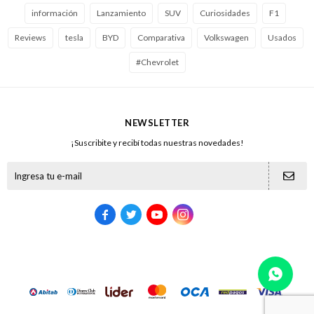
información
Lanzamiento
SUV
Curiosidades
F1
Reviews
tesla
BYD
Comparativa
Volkswagen
Usados
#Chevrolet
NEWSLETTER
¡Suscribite y recibí todas nuestras novedades!




