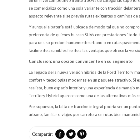
en un nivel competitivo frente a SUVs de categorías superiore
se comercializa como una sola variante con tracción delantera
aspecto relevante si se prevén rutas exigentes o caminos de s
Y aunque la batería está ubicada de modo tal que no comprom
preferencia de quienes buscan SUVs con prestaciones “todo 
para un uso predominantemente urbano o en rutas pavimenta
fácilmente asumibles frente a las ventajas que ofrece la versió
Conclusión: una opción convincente en su segmento
La llegada de la nueva versión híbrida de la Ford Territory mar
confort y tecnologías modernas en un paquete atractivo. Si
realista, buen espacio interior y una experiencia de manejo 
Territory Hybrid aparece como una de las alternativas más c
Por supuesto, la falta de tracción integral podría ser un pun
urbano, familiar o viajes por carretera en rutas bien mantenid


