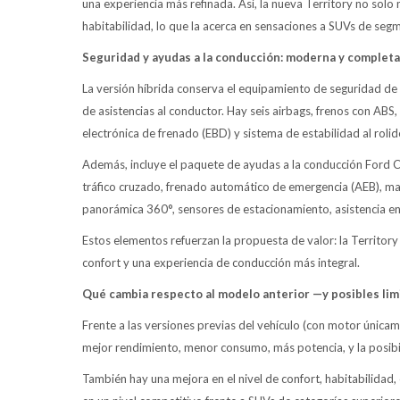
una experiencia más refinada. Así, la nueva Territory no solo
habitabilidad, lo que la acerca en sensaciones a SUVs de seg
Seguridad y ayudas a la conducción: moderna y completa
La versión híbrida conserva el equipamiento de seguridad de 
de asistencias al conductor. Hay seis airbags, frenos con ABS, 
electrónica de frenado (EBD) y sistema de estabilidad al rolid
Además, incluye el paquete de ayudas a la conducción Ford Co
tráfico cruzado, frenado automático de emergencia (AEB), man
panorámica 360°, sensores de estacionamiento, asistencia en
Estos elementos refuerzan la propuesta de valor: la Territory
confort y una experiencia de conducción más integral.
Qué cambia respecto al modelo anterior —y posibles lim
Frente a las versiones previas del vehículo (con motor únicam
mejor rendimiento, menor consumo, más potencia, y la posibil
También hay una mejora en el nivel de confort, habitabilidad,