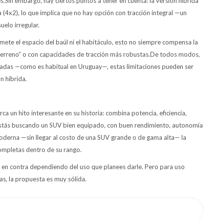
s.Sin embargo, hay ciertos puntos a tener en cuenta: la versión híbrida
 (4x2), lo que implica que no hay opción con tracción integral —un
uelo irregular.
ete el espacio del baúl ni el habitáculo, esto no siempre compensa la
terreno” o con capacidades de tracción más robustas.De todos modos,
das —como es habitual en Uruguay—, estas limitaciones pueden ser
n híbrida.
ca un hito interesante en su historia: combina potencia, eficiencia,
 estás buscando un SUV bien equipado, con buen rendimiento, autonomía
moderna —sin llegar al costo de una SUV grande o de gama alta— la
ompletas dentro de su rango.
to en contra dependiendo del uso que planees darle. Pero para uso
as, la propuesta es muy sólida.