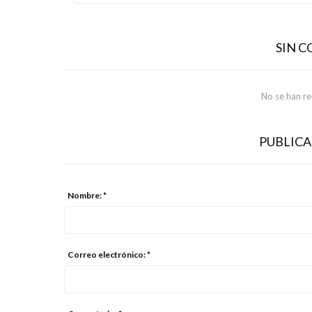
SIN 
No se han r
PUBLIC
Nombre: *
Correo electrónico: *