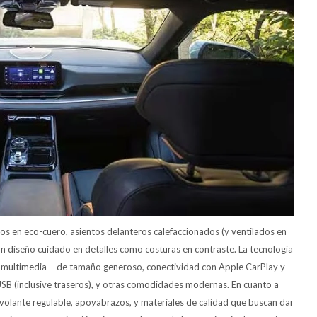
ados en eco-cuero, asientos delanteros calefaccionados (y ventilados en
un diseño cuidado en detalles como costuras en contraste. La tecnología
ema multimedia— de tamaño generoso, conectividad con Apple CarPlay y
USB (inclusive traseros), y otras comodidades modernas. En cuanto a
 volante regulable, apoyabrazos, y materiales de calidad que buscan dar