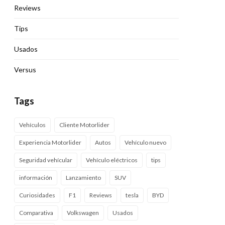
Reviews
Tips
Usados
Versus
Tags
Vehículos
Cliente Motorlider
Experiencia Motorlider
Autos
Vehículo nuevo
Seguridad vehícular
Vehículo eléctricos
tips
información
Lanzamiento
SUV
Curiosidades
F1
Reviews
tesla
BYD
Comparativa
Volkswagen
Usados