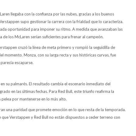
cLaren llegaba con la confianza por las nubes, gracias a los buenos
rstappen supo gestionar la carrera con la frialdad que lo caracteriza.
cada oportunidad para imponer su ritmo. A medida que avanzaban las
ia de los McLaren serían suficientes para frenar al campeón.
stappen cruzó la línea de meta primero y rompió la seguidilla de
l momento. Monza, con su larga recta y sus históricas curvas, fue
 parecía escaparse.
s en su palmarés. El resultado cambia el escenario inmediato del
do en las últimas fechas. Para Red Bull, este triunfo reafirma la
a pelea por mantenerse en lo más alto.
stran una paridad que promete emoción en lo que resta de la temporada.
 que Verstappen y Red Bull no están dispuestos a ceder terreno con