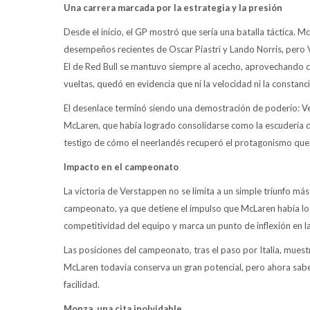
Una carrera marcada por la estrategia y la presión
Desde el inicio, el GP mostró que sería una batalla táctica. M
desempeños recientes de Oscar Piastri y Lando Norris, pero Ve
El de Red Bull se mantuvo siempre al acecho, aprovechando 
vueltas, quedó en evidencia que ni la velocidad ni la constanc
El desenlace terminó siendo una demostración de poderío: Ver
McLaren, que había logrado consolidarse como la escudería de
testigo de cómo el neerlandés recuperó el protagonismo que
Impacto en el campeonato
La victoria de Verstappen no se limita a un simple triunfo má
campeonato, ya que detiene el impulso que McLaren había logra
competitividad del equipo y marca un punto de inflexión en l
Las posiciones del campeonato, tras el paso por Italia, mue
McLaren todavía conserva un gran potencial, pero ahora sabe
facilidad.
Monza, una cita inolvidable