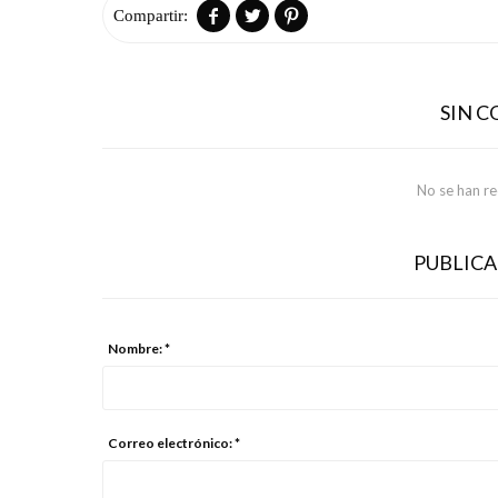



SIN 
No se han r
PUBLIC
Nombre: *
Correo electrónico: *