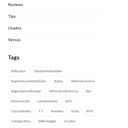
Reviews
Tips
Usados
Versus
Tags
Vehículos
Cliente Motorlider
Experiencia Motorlider
Autos
Vehículo nuevo
Seguridad vehícular
Vehículo eléctricos
tips
información
Lanzamiento
SUV
Curiosidades
F1
Reviews
tesla
BYD
Comparativa
Volkswagen
Usados