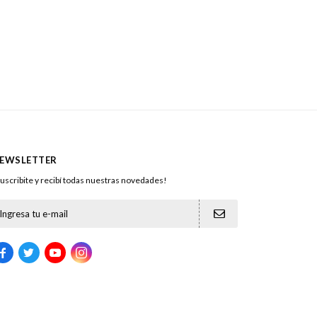
EWSLETTER
uscribite y recibí todas nuestras novedades!




