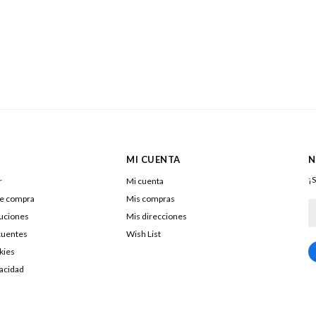
MI CUENTA
N
¡S
r
Mi cuenta
de compra
Mis compras
luciones
Mis direcciones
cuentes
Wish List
kies
217322040016
vacidad
DOLENAR SA
26053290