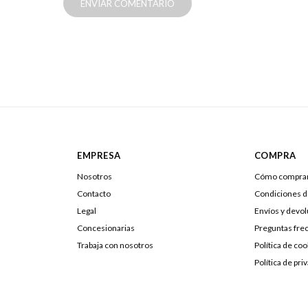
ENVIAR COMENTARIO
EMPRESA
COMPRA
Nosotros
Cómo compra
Contacto
Condiciones 
Legal
Envíos y devo
Concesionarias
Preguntas fre
Trabaja con nosotros
Política de coo
Política de pri