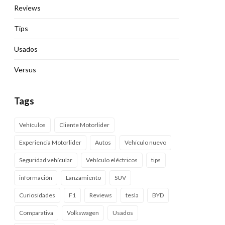
Reviews
Tips
Usados
Versus
Tags
Vehículos
Cliente Motorlider
Experiencia Motorlider
Autos
Vehículo nuevo
Seguridad vehícular
Vehículo eléctricos
tips
información
Lanzamiento
SUV
Curiosidades
F1
Reviews
tesla
BYD
Comparativa
Volkswagen
Usados