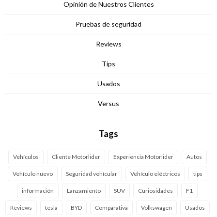
Opinión de Nuestros Clientes
Pruebas de seguridad
Reviews
Tips
Usados
Versus
Tags
Vehículos
Cliente Motorlider
Experiencia Motorlider
Autos
Vehículo nuevo
Seguridad vehícular
Vehículo eléctricos
tips
información
Lanzamiento
SUV
Curiosidades
F1
Reviews
tesla
BYD
Comparativa
Volkswagen
Usados