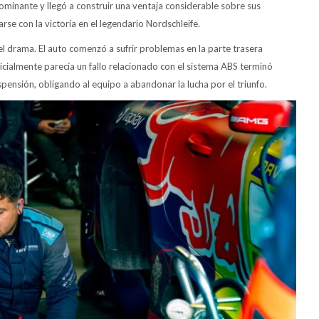
ominante y llegó a construir una ventaja considerable sobre sus
se con la victoria en el legendario Nordschleife.
el drama. El auto comenzó a sufrir problemas en la parte trasera
icialmente parecía un fallo relacionado con el sistema ABS terminó
pensión, obligando al equipo a abandonar la lucha por el triunfo.