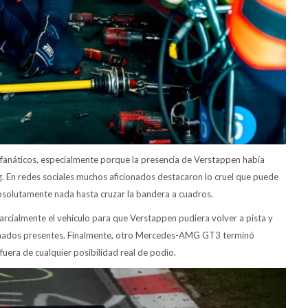
fanáticos, especialmente porque la presencia de Verstappen había
g. En redes sociales muchos aficionados destacaron lo cruel que puede
 absolutamente nada hasta cruzar la bandera a cuadros.
rcialmente el vehículo para que Verstappen pudiera volver a pista y
cionados presentes. Finalmente, otro Mercedes-AMG GT3 terminó
fuera de cualquier posibilidad real de podio.