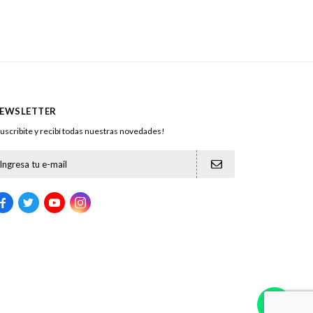
EWSLETTER
uscribite y recibí todas nuestras novedades!




