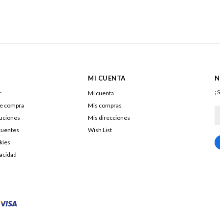
MI CUENTA
N
¡S
r
Mi cuenta
de compra
Mis compras
luciones
Mis direcciones
cuentes
Wish List
kies
217322040016
vacidad
DOLENAR SA
26053290