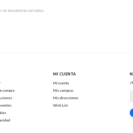
s se encuentran cerrados.
MI CUENTA
N
¡S
r
Mi cuenta
de compra
Mis compras
luciones
Mis direcciones
cuentes
Wish List
kies
217322040016
vacidad
DOLENAR SA
26053290