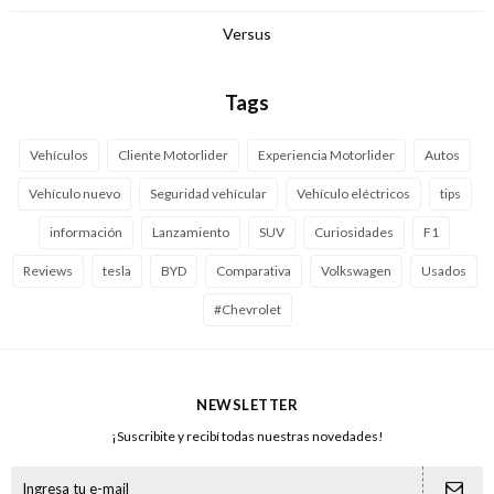
Versus
Tags
Vehículos
Cliente Motorlider
Experiencia Motorlider
Autos
Vehículo nuevo
Seguridad vehícular
Vehículo eléctricos
tips
información
Lanzamiento
SUV
Curiosidades
F1
Reviews
tesla
BYD
Comparativa
Volkswagen
Usados
#Chevrolet
NEWSLETTER
¡Suscribite y recibí todas nuestras novedades!