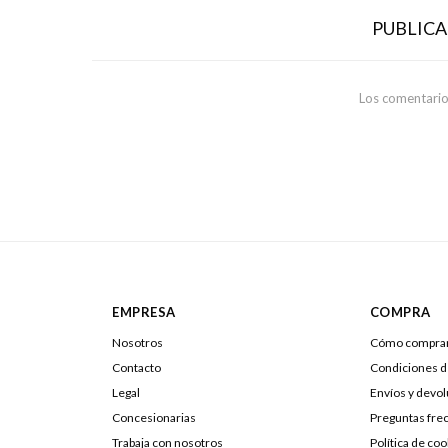
PUBLIC
Los comentario
EMPRESA
COMPRA
Nosotros
Cómo compra
Contacto
Condiciones 
Legal
Envíos y devo
Concesionarias
Preguntas fre
Trabaja con nosotros
Política de coo