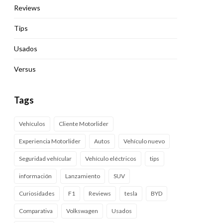
Reviews
Tips
Usados
Versus
Tags
Vehículos
Cliente Motorlider
Experiencia Motorlider
Autos
Vehículo nuevo
Seguridad vehícular
Vehículo eléctricos
tips
información
Lanzamiento
SUV
Curiosidades
F1
Reviews
tesla
BYD
Comparativa
Volkswagen
Usados