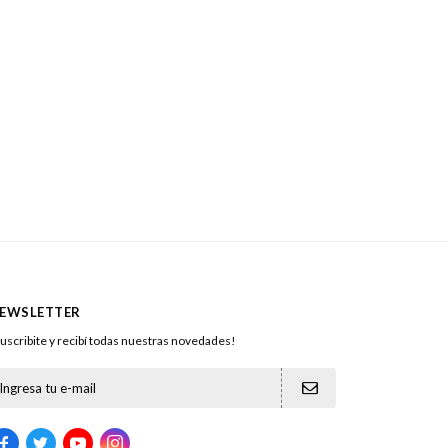
EWSLETTER
uscribite y recibí todas nuestras novedades!




