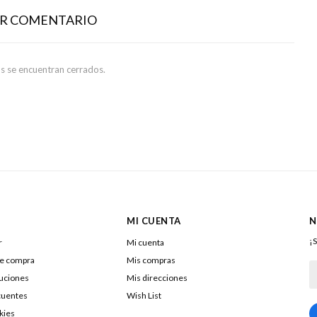
AR COMENTARIO
s se encuentran cerrados.
MI CUENTA
N
¡S
r
Mi cuenta
de compra
Mis compras
luciones
Mis direcciones
cuentes
Wish List
kies
217322040016