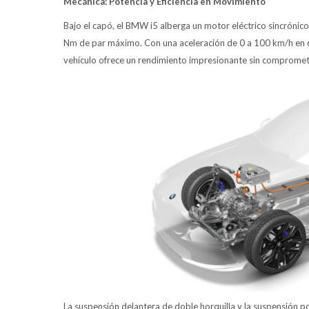
Mecánica: Potencia y Eficiencia en Movimiento
Bajo el capó, el BMW i5 alberga un motor eléctrico sincrónic
Nm de par máximo. Con una aceleración de 0 a 100 km/h en 
vehículo ofrece un rendimiento impresionante sin comprometer
La suspensión delantera de doble horquilla y la suspensión p