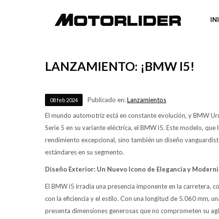
IN
LANZAMIENTO: ¡BMW I5!
Publicado en:
Lanzamientos
08
feb
2024
El mundo automotriz está en constante evolución, y BMW Uru
Serie 5 en su variante eléctrica, el BMW i5. Este modelo, que
rendimiento excepcional, sino también un diseño vanguardista
estándares en su segmento.
Diseño Exterior: Un Nuevo Icono de Elegancia y Modern
El BMW i5 irradia una presencia imponente en la carretera, c
con la eficiencia y el estilo. Con una longitud de 5.060 mm,
presenta dimensiones generosas que no comprometen su agilid