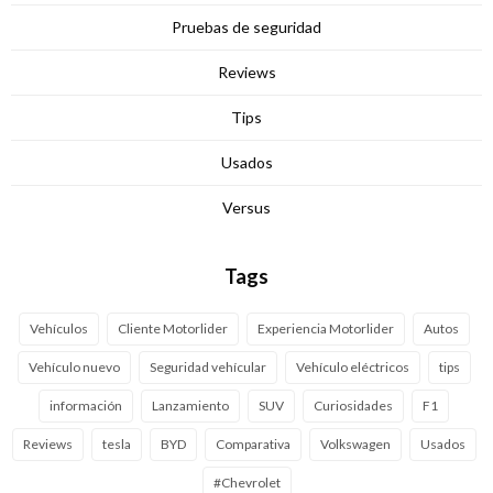
Pruebas de seguridad
Reviews
Tips
Usados
Versus
Tags
Vehículos
Cliente Motorlider
Experiencia Motorlider
Autos
Vehículo nuevo
Seguridad vehícular
Vehículo eléctricos
tips
información
Lanzamiento
SUV
Curiosidades
F1
Reviews
tesla
BYD
Comparativa
Volkswagen
Usados
#Chevrolet