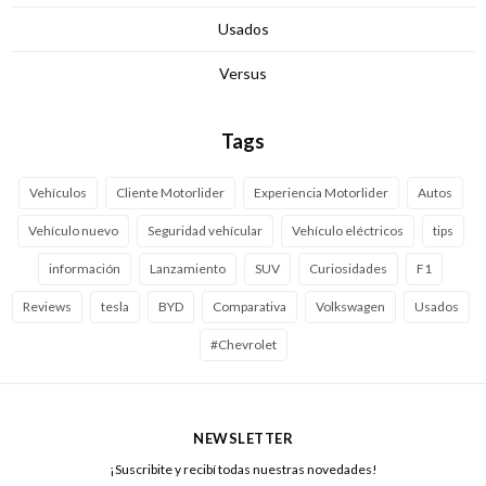
Usados
Versus
Tags
Vehículos
Cliente Motorlider
Experiencia Motorlider
Autos
Vehículo nuevo
Seguridad vehícular
Vehículo eléctricos
tips
información
Lanzamiento
SUV
Curiosidades
F1
Reviews
tesla
BYD
Comparativa
Volkswagen
Usados
#Chevrolet
NEWSLETTER
¡Suscribite y recibí todas nuestras novedades!