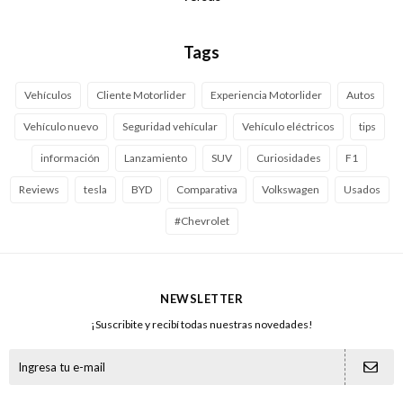
Tags
Vehículos
Cliente Motorlider
Experiencia Motorlider
Autos
Vehículo nuevo
Seguridad vehícular
Vehículo eléctricos
tips
información
Lanzamiento
SUV
Curiosidades
F1
Reviews
tesla
BYD
Comparativa
Volkswagen
Usados
#Chevrolet
NEWSLETTER
¡Suscribite y recibí todas nuestras novedades!