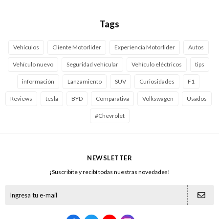
Tags
Vehículos
Cliente Motorlider
Experiencia Motorlider
Autos
Vehículo nuevo
Seguridad vehícular
Vehículo eléctricos
tips
información
Lanzamiento
SUV
Curiosidades
F1
Reviews
tesla
BYD
Comparativa
Volkswagen
Usados
#Chevrolet
NEWSLETTER
¡Suscribite y recibí todas nuestras novedades!