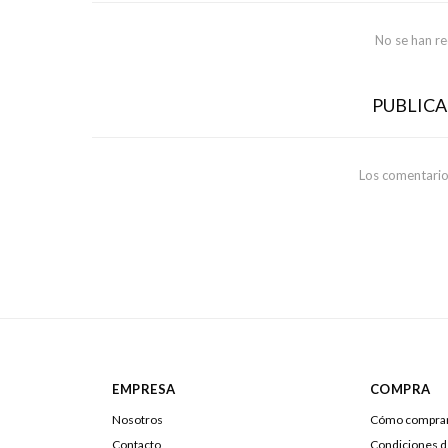
No se han r
PUBLIC
Los comentario
EMPRESA
COMPRA
Nosotros
Cómo compra
Contacto
Condiciones 