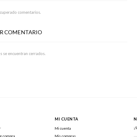
ecuperado comentarios.
AR COMENTARIO
s se encuentran cerrados.
MI CUENTA
N
¡S
r
Mi cuenta
de compra
Mis compras