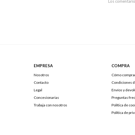
Los comentario
EMPRESA
COMPRA
Nosotros
Cómo compra
Contacto
Condiciones 
Legal
Envíos y devo
Concesionarias
Preguntas fre
Trabaja con nosotros
Política de coo
Política de pri