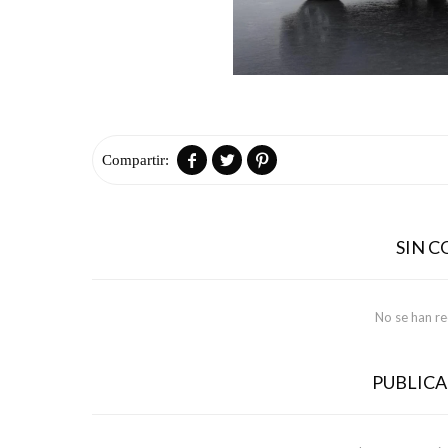



SIN 
No se han r
PUBLIC