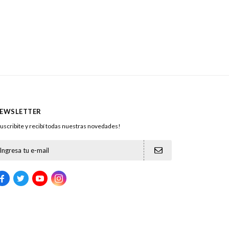
EWSLETTER
uscribite y recibí todas nuestras novedades!




