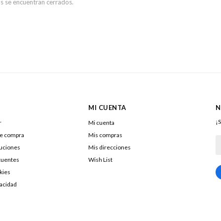
s se encuentran cerrados.
MI CUENTA
N
¡S
r
Mi cuenta
de compra
Mis compras
luciones
Mis direcciones
cuentes
Wish List
kies
217322040016
vacidad
DOLENAR SA
26053290