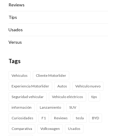
Reviews
Tips
Usados
Versus
Tags
Vehículos
Cliente Motorlider
Experiencia Motorlider
Autos
Vehículo nuevo
Seguridad vehícular
Vehículo eléctricos
tips
información
Lanzamiento
SUV
Curiosidades
F1
Reviews
tesla
BYD
Comparativa
Volkswagen
Usados