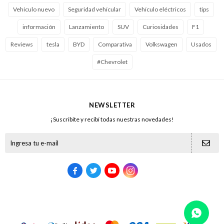
Vehículo nuevo
Seguridad vehícular
Vehículo eléctricos
tips
información
Lanzamiento
SUV
Curiosidades
F1
Reviews
tesla
BYD
Comparativa
Volkswagen
Usados
#Chevrolet
NEWSLETTER
¡Suscribite y recibí todas nuestras novedades!




