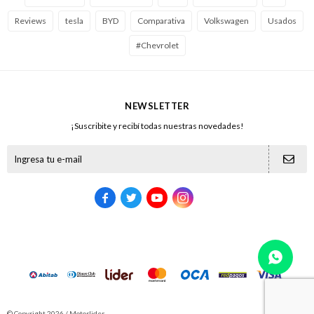
Reviews
tesla
BYD
Comparativa
Volkswagen
Usados
#Chevrolet
NEWSLETTER
¡Suscribite y recibí todas nuestras novedades!





© Copyright 2026 / Motorlider