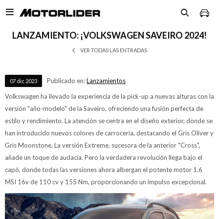

LANZAMIENTO: ¡VOLKSWAGEN SAVEIRO 2024!
VER TODAS LAS ENTRADAS
Publicado en:
Lanzamientos
07
dic
2023
Volkswagen ha llevado la experiencia de la pick-up a nuevas alturas con la
versión "año-modelo" de la Saveiro, ofreciendo una fusión perfecta de
estilo y rendimiento. La atención se centra en el diseño exterior, donde se
han introducido nuevos colores de carrocería, destacando el Gris Oliver y
Gris Moonstone. La versión Extreme, sucesora de la anterior "Cross",
añade un toque de audacia. Pero la verdadera revolución llega bajo el
capó, donde todas las versiones ahora albergan el potente motor 1.6
MSI 16v de 110 cv y 155 Nm, proporcionando un impulso excepcional.