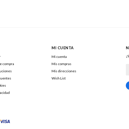
MI CUENTA
N
¡S
r
Mi cuenta
de compra
Mis compras
luciones
Mis direcciones
cuentes
Wish List
kies
217322040016
vacidad
DOLENAR SA
26053290