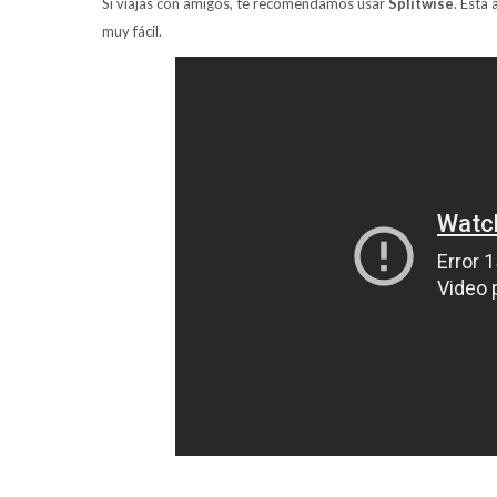
Si viajas con amigos, te recomendamos usar
Splitwise
. Esta
muy fácil.