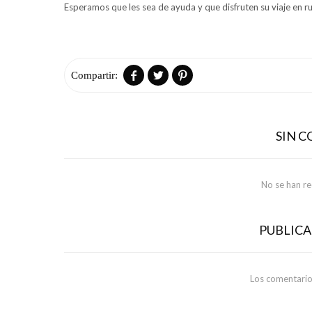
Esperamos que les sea de ayuda y que disfruten su viaje en r



SIN 
No se han r
PUBLIC
Los comentario