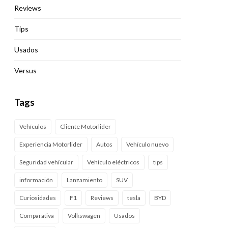
Reviews
Tips
Usados
Versus
Tags
Vehículos
Cliente Motorlider
Experiencia Motorlider
Autos
Vehículo nuevo
Seguridad vehícular
Vehículo eléctricos
tips
información
Lanzamiento
SUV
Curiosidades
F1
Reviews
tesla
BYD
Comparativa
Volkswagen
Usados