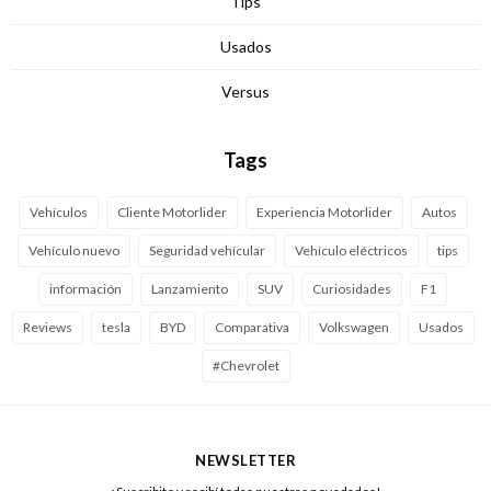
Tips
Usados
Versus
Tags
Vehículos
Cliente Motorlider
Experiencia Motorlider
Autos
Vehículo nuevo
Seguridad vehícular
Vehículo eléctricos
tips
información
Lanzamiento
SUV
Curiosidades
F1
Reviews
tesla
BYD
Comparativa
Volkswagen
Usados
#Chevrolet
NEWSLETTER