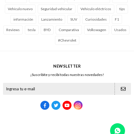
Vehículo nuevo
Seguridad vehícular
Vehículo eléctricos
tips
información
Lanzamiento
SUV
Curiosidades
F1
Reviews
tesla
BYD
Comparativa
Volkswagen
Usados
#Chevrolet
NEWSLETTER
¡Suscribite y recibí todas nuestras novedades!




