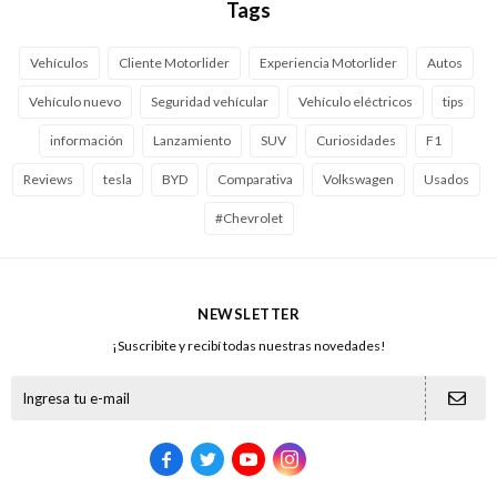
Tags
Vehículos
Cliente Motorlider
Experiencia Motorlider
Autos
Vehículo nuevo
Seguridad vehícular
Vehículo eléctricos
tips
información
Lanzamiento
SUV
Curiosidades
F1
Reviews
tesla
BYD
Comparativa
Volkswagen
Usados
#Chevrolet
NEWSLETTER
¡Suscribite y recibí todas nuestras novedades!




