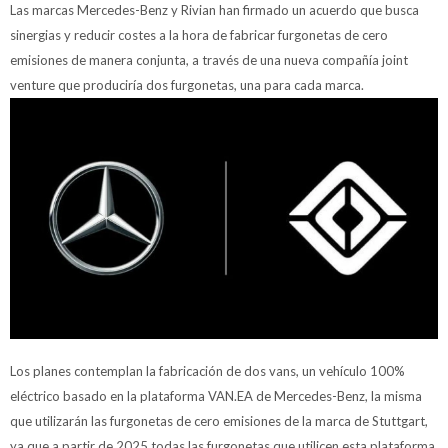
Las marcas Mercedes-Benz y Rivian han firmado un acuerdo que busca
sinergias y reducir costes a la hora de fabricar furgonetas de cero
emisiones de manera conjunta, a través de una nueva compañía joint
venture que produciría dos furgonetas, una para cada marca.
Los planes contemplan la fabricación de dos vans, un vehículo 100%
eléctrico basado en la plataforma VAN.EA de Mercedes-Benz, la misma
que utilizarán las furgonetas de cero emisiones de la marca de Stuttgart,
ya que a partir de 2025 todas las furgonetas que utilicen esta plataforma