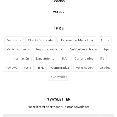
Usados
Versus
Tags
Vehículos
Cliente Motorlider
Experiencia Motorlider
Autos
Vehículo nuevo
Seguridad vehícular
Vehículo eléctricos
tips
información
Lanzamiento
SUV
Curiosidades
F1
Reviews
tesla
BYD
Comparativa
Volkswagen
Usados
#Chevrolet
NEWSLETTER
¡Suscribite y recibí todas nuestras novedades!