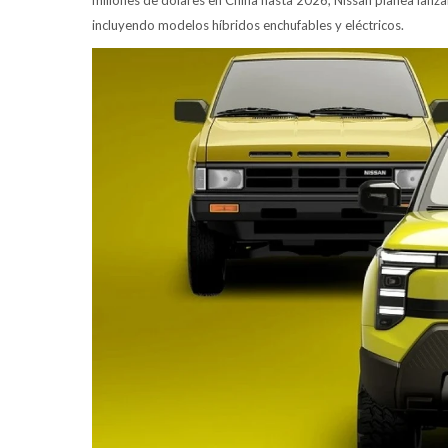
millones de dólares en China hasta 2026, Nissan planea lanz
incluyendo modelos híbridos enchufables y eléctricos.