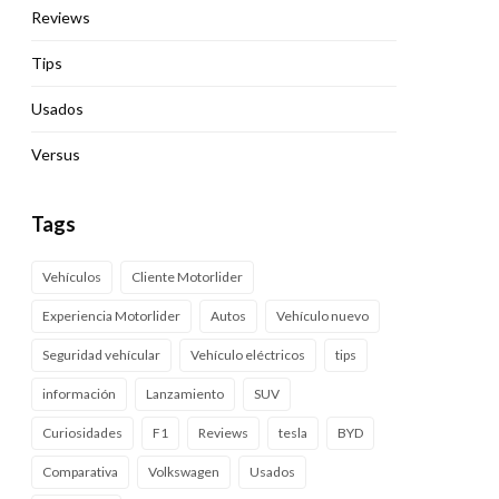
Reviews
Tips
Usados
Versus
Tags
Vehículos
Cliente Motorlider
Experiencia Motorlider
Autos
Vehículo nuevo
Seguridad vehícular
Vehículo eléctricos
tips
información
Lanzamiento
SUV
Curiosidades
F1
Reviews
tesla
BYD
Comparativa
Volkswagen
Usados