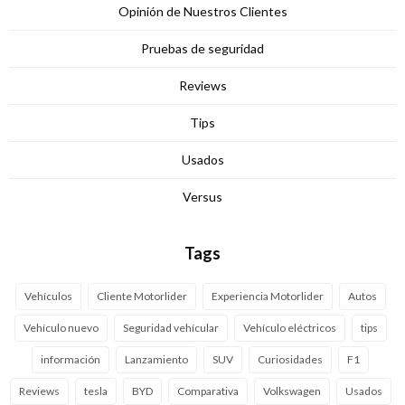
Opinión de Nuestros Clientes
Pruebas de seguridad
Reviews
Tips
Usados
Versus
Tags
Vehículos
Cliente Motorlider
Experiencia Motorlider
Autos
Vehículo nuevo
Seguridad vehícular
Vehículo eléctricos
tips
información
Lanzamiento
SUV
Curiosidades
F1
Reviews
tesla
BYD
Comparativa
Volkswagen
Usados