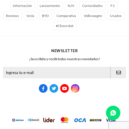
información
Lanzamiento
SUV
Curiosidades
F1
Reviews
tesla
BYD
Comparativa
Volkswagen
Usados
#Chevrolet
NEWSLETTER
¡Suscribite y recibí todas nuestras novedades!




