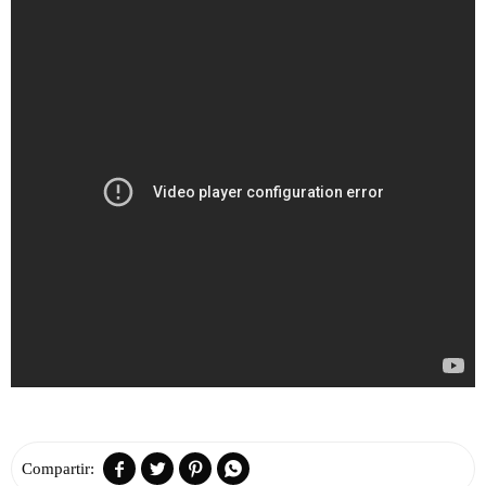



