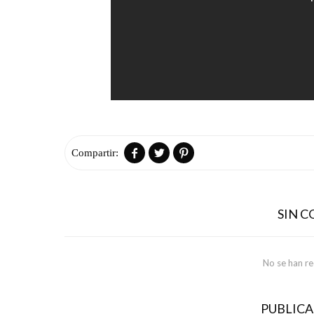



SIN 
No se han r
PUBLIC