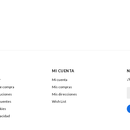
MI CUENTA
N
¡S
r
Mi cuenta
de compra
Mis compras
luciones
Mis direcciones
cuentes
Wish List
kies
217322040016
vacidad
DOLENAR SA
26053290