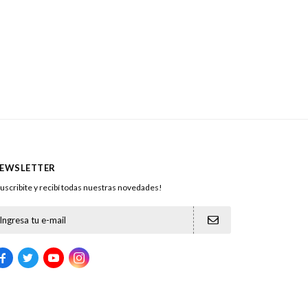
EWSLETTER
uscribite y recibí todas nuestras novedades!




