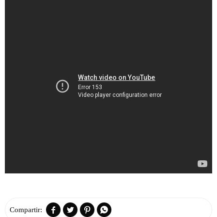



