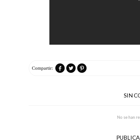



SIN 
No se han r
PUBLIC