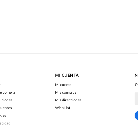
MI CUENTA
N
¡S
r
Mi cuenta
de compra
Mis compras
luciones
Mis direcciones
cuentes
Wish List
kies
217322040016
vacidad
DOLENAR SA
26053290