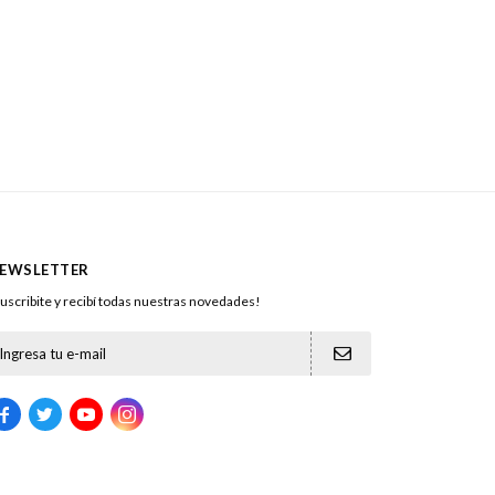
EWSLETTER
uscribite y recibí todas nuestras novedades!




