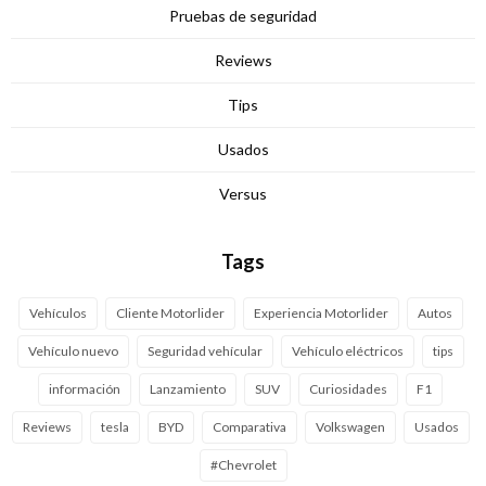
Pruebas de seguridad
Reviews
Tips
Usados
Versus
Tags
Vehículos
Cliente Motorlider
Experiencia Motorlider
Autos
Vehículo nuevo
Seguridad vehícular
Vehículo eléctricos
tips
información
Lanzamiento
SUV
Curiosidades
F1
Reviews
tesla
BYD
Comparativa
Volkswagen
Usados
#Chevrolet