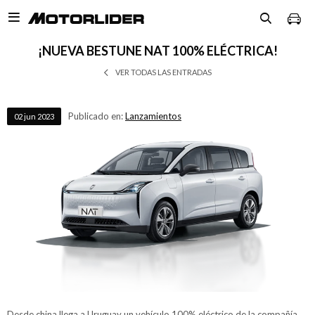

¡NUEVA BESTUNE NAT 100% ELÉCTRICA!
VER TODAS LAS ENTRADAS
Publicado en:
Lanzamientos
02
jun
2023
Desde china llega a Uruguay un vehículo 100% eléctrico de la compañía