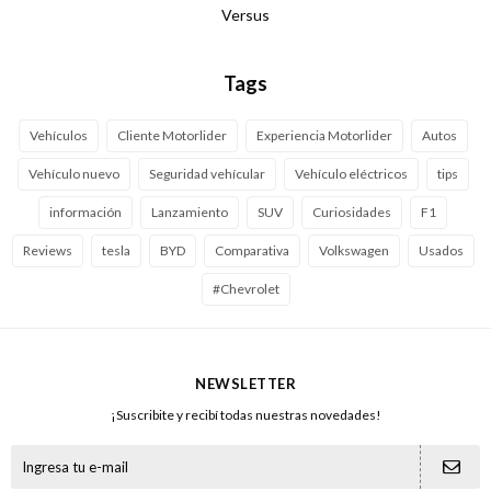
Versus
Tags
Vehículos
Cliente Motorlider
Experiencia Motorlider
Autos
Vehículo nuevo
Seguridad vehícular
Vehículo eléctricos
tips
información
Lanzamiento
SUV
Curiosidades
F1
Reviews
tesla
BYD
Comparativa
Volkswagen
Usados
#Chevrolet
NEWSLETTER
¡Suscribite y recibí todas nuestras novedades!