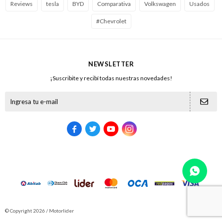
Reviews
tesla
BYD
Comparativa
Volkswagen
Usados
#Chevrolet
NEWSLETTER
¡Suscribite y recibí todas nuestras novedades!





© Copyright 2026 / Motorlider