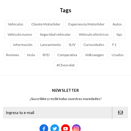
Tags
Vehículos
Cliente Motorlider
Experiencia Motorlider
Autos
Vehículo nuevo
Seguridad vehícular
Vehículo eléctricos
tips
información
Lanzamiento
SUV
Curiosidades
F1
Reviews
tesla
BYD
Comparativa
Volkswagen
Usados
#Chevrolet
NEWSLETTER
¡Suscribite y recibí todas nuestras novedades!




