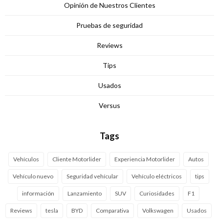
Opinión de Nuestros Clientes
Pruebas de seguridad
Reviews
Tips
Usados
Versus
Tags
Vehículos
Cliente Motorlider
Experiencia Motorlider
Autos
Vehículo nuevo
Seguridad vehícular
Vehículo eléctricos
tips
información
Lanzamiento
SUV
Curiosidades
F1
Reviews
tesla
BYD
Comparativa
Volkswagen
Usados