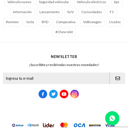
Vehículo nuevo
Seguridad vehícular
Vehículo eléctricos
tips
información
Lanzamiento
SUV
Curiosidades
F1
Reviews
tesla
BYD
Comparativa
Volkswagen
Usados
#Chevrolet
NEWSLETTER
¡Suscribite y recibí todas nuestras novedades!




