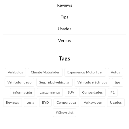
Reviews
Tips
Usados
Versus
Tags
Vehículos
Cliente Motorlider
Experiencia Motorlider
Autos
Vehículo nuevo
Seguridad vehícular
Vehículo eléctricos
tips
información
Lanzamiento
SUV
Curiosidades
F1
Reviews
tesla
BYD
Comparativa
Volkswagen
Usados
#Chevrolet