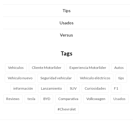
Tips
Usados
Versus
Tags
Vehículos
Cliente Motorlider
Experiencia Motorlider
Autos
Vehículo nuevo
Seguridad vehícular
Vehículo eléctricos
tips
información
Lanzamiento
SUV
Curiosidades
F1
Reviews
tesla
BYD
Comparativa
Volkswagen
Usados
#Chevrolet