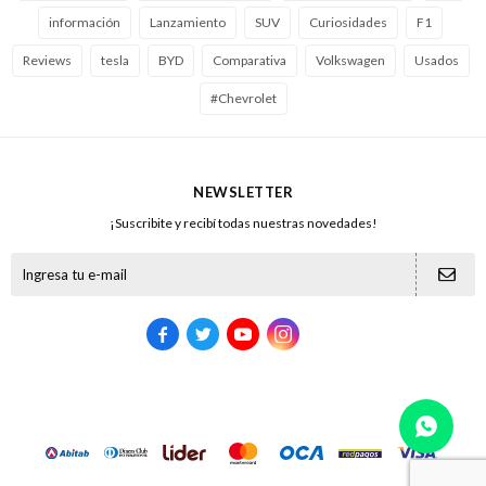
información
Lanzamiento
SUV
Curiosidades
F1
Reviews
tesla
BYD
Comparativa
Volkswagen
Usados
#Chevrolet
NEWSLETTER
¡Suscribite y recibí todas nuestras novedades!




