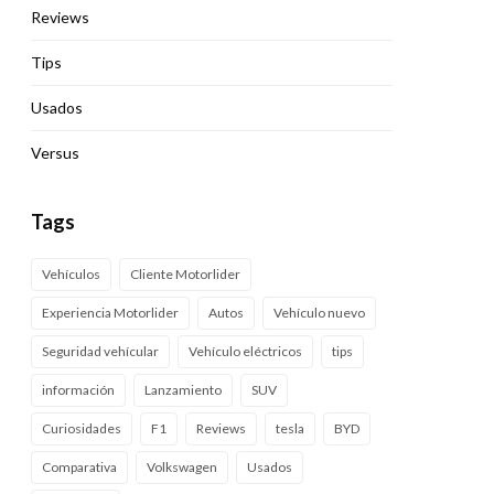
Reviews
Tips
Usados
Versus
Tags
Vehículos
Cliente Motorlider
Experiencia Motorlider
Autos
Vehículo nuevo
Seguridad vehícular
Vehículo eléctricos
tips
información
Lanzamiento
SUV
Curiosidades
F1
Reviews
tesla
BYD
Comparativa
Volkswagen
Usados