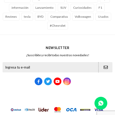
información
Lanzamiento
SUV
Curiosidades
F1
Reviews
tesla
BYD
Comparativa
Volkswagen
Usados
#Chevrolet
NEWSLETTER
¡Suscribite y recibí todas nuestras novedades!




