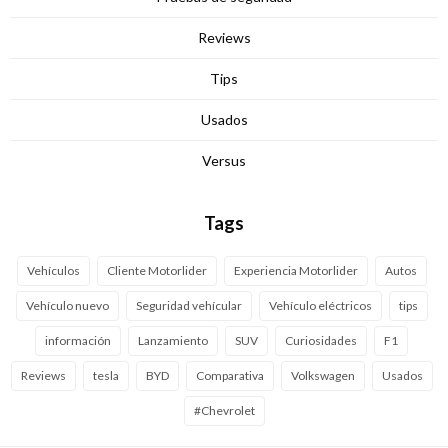
Reviews
Tips
Usados
Versus
Tags
Vehículos
Cliente Motorlider
Experiencia Motorlider
Autos
Vehículo nuevo
Seguridad vehícular
Vehículo eléctricos
tips
información
Lanzamiento
SUV
Curiosidades
F1
Reviews
tesla
BYD
Comparativa
Volkswagen
Usados
#Chevrolet