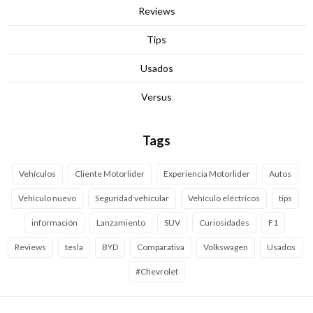
Reviews
Tips
Usados
Versus
Tags
Vehículos
Cliente Motorlider
Experiencia Motorlider
Autos
Vehículo nuevo
Seguridad vehícular
Vehículo eléctricos
tips
información
Lanzamiento
SUV
Curiosidades
F1
Reviews
tesla
BYD
Comparativa
Volkswagen
Usados
#Chevrolet