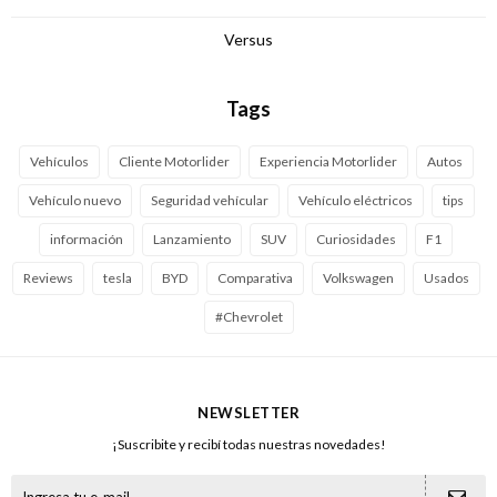
Versus
Tags
Vehículos
Cliente Motorlider
Experiencia Motorlider
Autos
Vehículo nuevo
Seguridad vehícular
Vehículo eléctricos
tips
información
Lanzamiento
SUV
Curiosidades
F1
Reviews
tesla
BYD
Comparativa
Volkswagen
Usados
#Chevrolet
NEWSLETTER
¡Suscribite y recibí todas nuestras novedades!