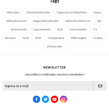
Tags
Vehículos
Cliente Motorlider
Experiencia Motorlider
Autos
Vehículo nuevo
Seguridad vehícular
Vehículo eléctricos
tips
información
Lanzamiento
SUV
Curiosidades
F1
Reviews
tesla
BYD
Comparativa
Volkswagen
Usados
#Chevrolet
NEWSLETTER
¡Suscribite y recibí todas nuestras novedades!




